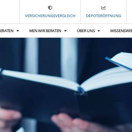
VERSICHERUNGSVERGLEICH
DEPOTERÖFFNUNG
BERATEN
WEN WIR BERATEN
ÜBER UNS
WISSENSWE