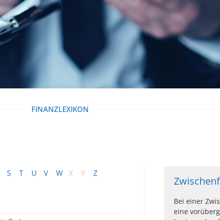
FINANZLEXIKON
S
T
U
V
W
X
Y
Z
Zwischenf
Bei einer Zwi
eine vorüber