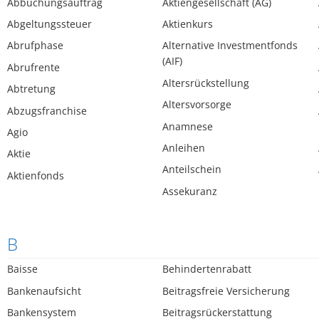
Abbuchungsauftrag
Aktiengesellschaft (AG)
Abgeltungssteuer
Aktienkurs
Abrufphase
Alternative Investmentfonds
(AIF)
Abrufrente
Altersrückstellung
Abtretung
Altersvorsorge
Abzugsfranchise
Anamnese
Agio
Anleihen
Aktie
Anteilschein
Aktienfonds
Assekuranz
B
Baisse
Behindertenrabatt
Bankenaufsicht
Beitragsfreie Versicherung
Bankensystem
Beitragsrückerstattung