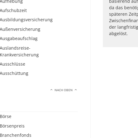
Aufhebung
basierend auf
da das benöti
Aufschubzeit
späteren Zeit
Ausbildungsversicherung
Zwischenfinan
der langfrist
Außenversicherung
abgelöst.
Ausgabeaufschlag
Auslandsreise-
Krankversicherung
Ausschlüsse
Ausschüttung
NACH OBEN
Börse
Börsenpreis
Branchenfonds