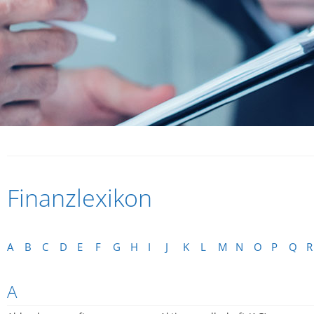
Finanzlexikon
A
B
C
D
E
F
G
H
I
J
K
L
M
N
O
P
Q
R
A