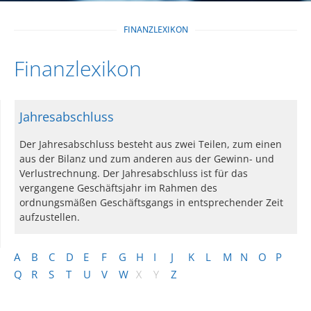
FINANZLEXIKON
Finanzlexikon
Jahresabschluss
Der Jahresabschluss besteht aus zwei Teilen, zum einen
aus der Bilanz und zum anderen aus der Gewinn- und
Verlustrechnung. Der Jahresabschluss ist für das
vergangene Geschäftsjahr im Rahmen des
ordnungsmäßen Geschäftsgangs in entsprechender Zeit
aufzustellen.
A
B
C
D
E
F
G
H
I
J
K
L
M
N
O
P
Q
R
S
T
U
V
W
X
Y
Z