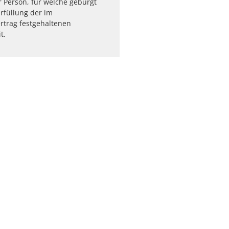
r Person, für welche gebürgt
Erfüllung der im
rtrag festgehaltenen
t.