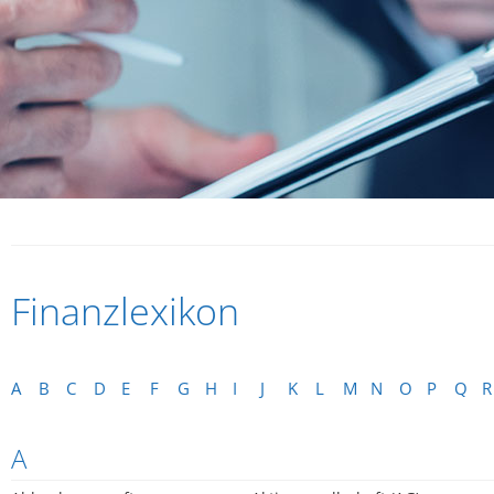
Finanzlexikon
A
B
C
D
E
F
G
H
I
J
K
L
M
N
O
P
Q
R
A