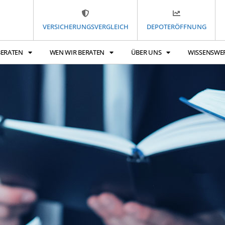
VERSICHERUNGSVERGLEICH
DEPOTERÖFFNUNG
BERATEN
WEN WIR BERATEN
ÜBER UNS
WISSENSWE