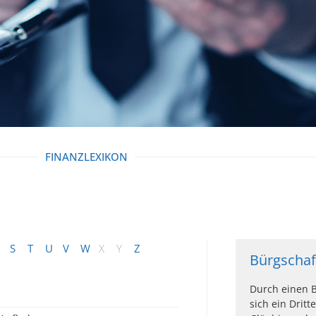
FINANZLEXIKON
S
T
U
V
W
X
Y
Z
Bürgschaf
Durch einen B
sich ein Drit