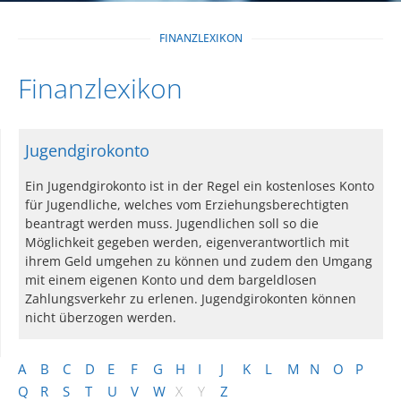
FINANZLEXIKON
Finanzlexikon
Jugendgirokonto
Ein Jugendgirokonto ist in der Regel ein kostenloses Konto
für Jugendliche, welches vom Erziehungsberechtigten
beantragt werden muss. Jugendlichen soll so die
Möglichkeit gegeben werden, eigenverantwortlich mit
ihrem Geld umgehen zu können und zudem den Umgang
mit einem eigenen Konto und dem bargeldlosen
Zahlungsverkehr zu erlenen. Jugendgirokonten können
nicht überzogen werden.
A
B
C
D
E
F
G
H
I
J
K
L
M
N
O
P
Q
R
S
T
U
V
W
X
Y
Z