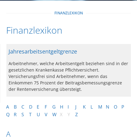
FINANZLEXIKON
Finanzlexikon
Jahresarbeitsentgeltgrenze
Arbeitnehmer, welche Arbeitsentgelt beziehen sind in der
gesetzlichen Krankenkasse Pflichtversichert.
Versicherungsfrei sind Arbeitnehmer, wenn das
Einkommen 75 Prozent der Beitragsbemessungsgrenze
der Rentenversicherung übersteigt.
A
B
C
D
E
F
G
H
I
J
K
L
M
N
O
P
Q
R
S
T
U
V
W
X
Y
Z
A