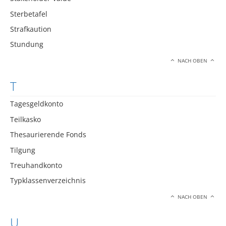
Sterbetafel
Strafkaution
Stundung
NACH OBEN
T
Tagesgeldkonto
Teilkasko
Thesaurierende Fonds
Tilgung
Treuhandkonto
Typklassenverzeichnis
NACH OBEN
U