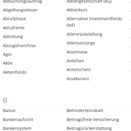
Abbuchungsauftrag
Aktiengesellschaft (AG)
Abgeltungssteuer
Aktienkurs
Abrufphase
Alternative Investmentfonds
(AIF)
Abrufrente
Altersrückstellung
Abtretung
Altersvorsorge
Abzugsfranchise
Anamnese
Agio
Anleihen
Aktie
Anteilschein
Aktienfonds
Assekuranz
B
Baisse
Behindertenrabatt
Bankenaufsicht
Beitragsfreie Versicherung
Bankensystem
Beitragsrückerstattung