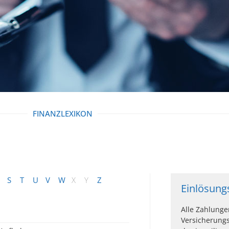
FINANZLEXIKON
S
T
U
V
W
X
Y
Z
Einlösung
Alle Zahlunge
Versicherung