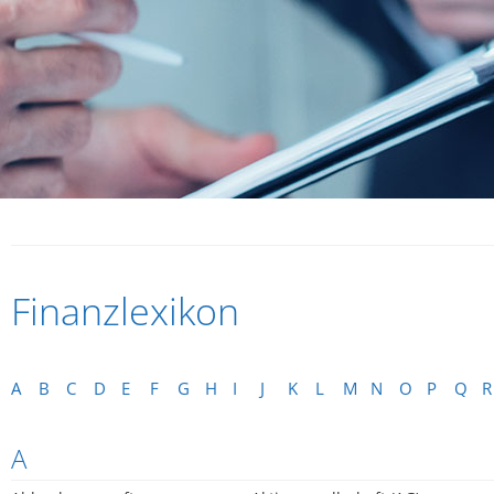
Finanzlexikon
A
B
C
D
E
F
G
H
I
J
K
L
M
N
O
P
Q
R
A