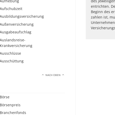
Aufhebung
des jeweilige
entrichten. D
Aufschubzeit
Beginn des er
Ausbildungsversicherung
zahlen ist, m
Unternehmen 
Außenversicherung
Versicherungs
Ausgabeaufschlag
Auslandsreise-
Krankversicherung
Ausschlüsse
Ausschüttung
NACH OBEN
Börse
Börsenpreis
Branchenfonds