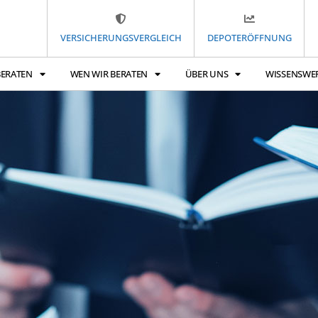
VERSICHERUNGSVERGLEICH
DEPOTERÖFFNUNG
BERATEN
WEN WIR BERATEN
ÜBER UNS
WISSENSWE