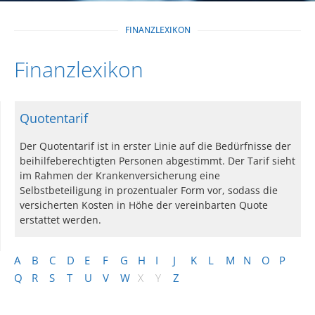
FINANZLEXIKON
Finanzlexikon
Quotentarif
Der Quotentarif ist in erster Linie auf die Bedürfnisse der
beihilfeberechtigten Personen abgestimmt. Der Tarif sieht
im Rahmen der Krankenversicherung eine
Selbstbeteiligung in prozentualer Form vor, sodass die
versicherten Kosten in Höhe der vereinbarten Quote
erstattet werden.
A
B
C
D
E
F
G
H
I
J
K
L
M
N
O
P
Q
R
S
T
U
V
W
X
Y
Z