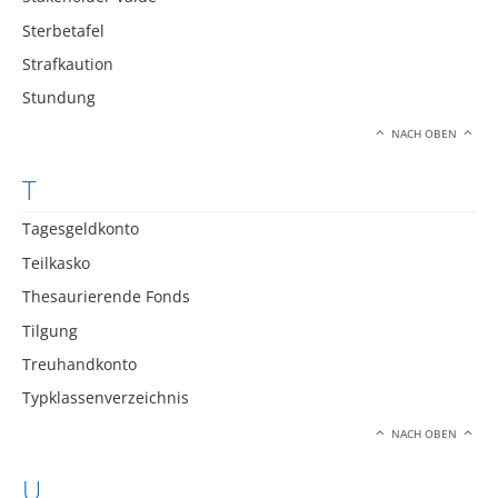
Sterbetafel
Strafkaution
Stundung
NACH OBEN
T
Tagesgeldkonto
Teilkasko
Thesaurierende Fonds
Tilgung
Treuhandkonto
Typklassenverzeichnis
NACH OBEN
U