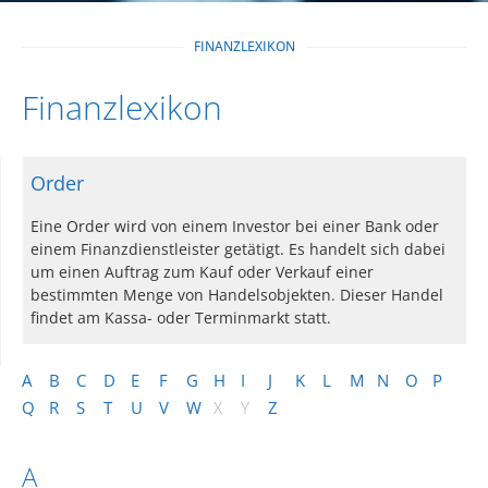
FINANZLEXIKON
Finanzlexikon
Order
Eine Order wird von einem Investor bei einer Bank oder
einem Finanzdienstleister getätigt. Es handelt sich dabei
um einen Auftrag zum Kauf oder Verkauf einer
bestimmten Menge von Handelsobjekten. Dieser Handel
findet am Kassa- oder Terminmarkt statt.
A
B
C
D
E
F
G
H
I
J
K
L
M
N
O
P
Q
R
S
T
U
V
W
X
Y
Z
A