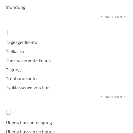
Stundung
NACH OBEN
T
Tagesgeldkonto
Teilkasko
Thesaurierende Fonds
Tilgung
Treuhandkonto
Typklassenverzeichnis
NACH OBEN
U
Überschussbeteiligung
Überschussverrechnung