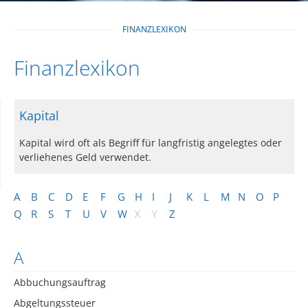
FINANZLEXIKON
Finanzlexikon
Kapital
Kapital wird oft als Begriff für langfristig angelegtes oder
verliehenes Geld verwendet.
A
B
C
D
E
F
G
H
I
J
K
L
M
N
O
P
Q
R
S
T
U
V
W
X
Y
Z
A
Abbuchungsauftrag
Abgeltungssteuer