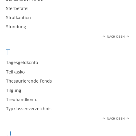
Sterbetafel
Strafkaution
Stundung
NACH OBEN
T
Tagesgeldkonto
Teilkasko
Thesaurierende Fonds
Tilgung
Treuhandkonto
Typklassenverzeichnis
NACH OBEN
U