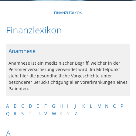
FINANZLEXIKON
Finanzlexikon
Anamnese
Anamnese ist ein medizinischer Begriff, welcher in der
Personenversicherung verwendet wird. Im Mittelpunkt
steht hier die gesundheitliche Vorgeschichte unter
besonderer Berücksichtigung aller Vorerkrankungen eines
Patienten.
A
B
C
D
E
F
G
H
I
J
K
L
M
N
O
P
Q
R
S
T
U
V
W
X
Y
Z
A