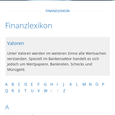
FINANZLEXIKON
Finanzlexikon
Valoren
Unter Valoren werden im weiteren Sinne alle Wertsachen
verstanden. Speziell im Bankensektor handelt es sich
jedoch um Wertpapiere, Banknoten, Schecks und
Münzgeld.
A
B
C
D
E
F
G
H
I
J
K
L
M
N
O
P
Q
R
S
T
U
V
W
X
Y
Z
A