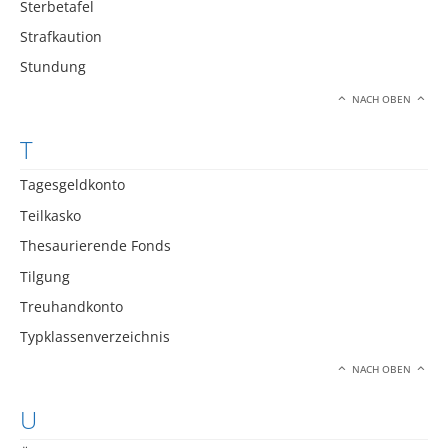
Sterbetafel
Strafkaution
Stundung
NACH OBEN
T
Tagesgeldkonto
Teilkasko
Thesaurierende Fonds
Tilgung
Treuhandkonto
Typklassenverzeichnis
NACH OBEN
U