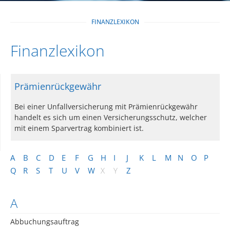
FINANZLEXIKON
Finanzlexikon
Prämienrückgewähr
Bei einer Unfallversicherung mit Prämienrückgewähr
handelt es sich um einen Versicherungsschutz, welcher
mit einem Sparvertrag kombiniert ist.
A
B
C
D
E
F
G
H
I
J
K
L
M
N
O
P
Q
R
S
T
U
V
W
X
Y
Z
A
Abbuchungsauftrag