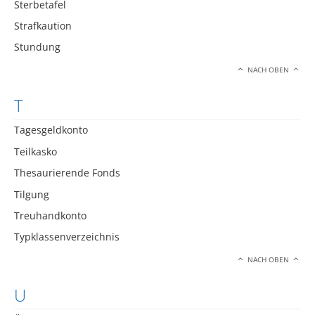
Sterbetafel
Strafkaution
Stundung
NACH OBEN
T
Tagesgeldkonto
Teilkasko
Thesaurierende Fonds
Tilgung
Treuhandkonto
Typklassenverzeichnis
NACH OBEN
U