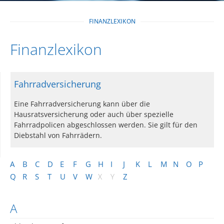
FINANZLEXIKON
Finanzlexikon
Fahrradversicherung
Eine Fahrradversicherung kann über die
Hausratsversicherung oder auch über spezielle
Fahrradpolicen abgeschlossen werden. Sie gilt für den
Diebstahl von Fahrrädern.
A
B
C
D
E
F
G
H
I
J
K
L
M
N
O
P
Q
R
S
T
U
V
W
X
Y
Z
A