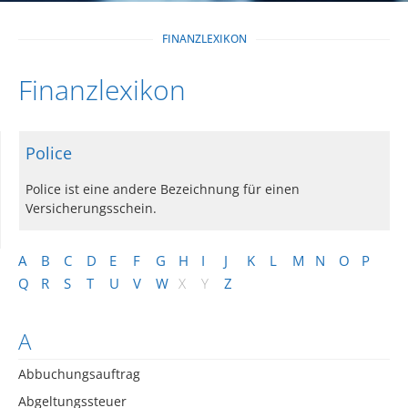
FINANZLEXIKON
Finanzlexikon
Police
Police ist eine andere Bezeichnung für einen
Versicherungsschein.
A
B
C
D
E
F
G
H
I
J
K
L
M
N
O
P
Q
R
S
T
U
V
W
X
Y
Z
A
Abbuchungsauftrag
Abgeltungssteuer