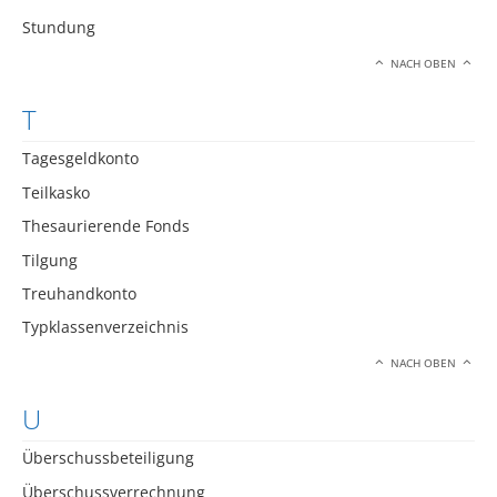
Stundung
NACH OBEN
T
Tagesgeldkonto
Teilkasko
Thesaurierende Fonds
Tilgung
Treuhandkonto
Typklassenverzeichnis
NACH OBEN
U
Überschussbeteiligung
Überschussverrechnung