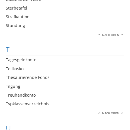
Sterbetafel
Strafkaution
Stundung
NACH OBEN
T
Tagesgeldkonto
Teilkasko
Thesaurierende Fonds
Tilgung
Treuhandkonto
Typklassenverzeichnis
NACH OBEN
U