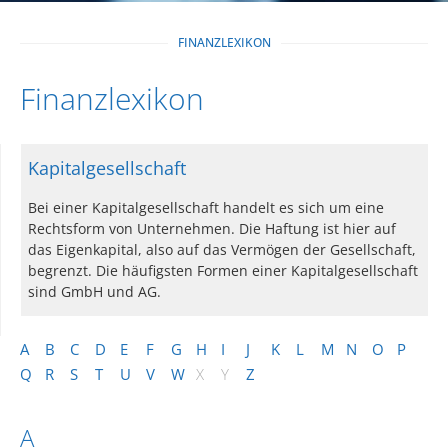
FINANZLEXIKON
Finanzlexikon
Kapitalgesellschaft
Bei einer Kapitalgesellschaft handelt es sich um eine
Rechtsform von Unternehmen. Die Haftung ist hier auf
das Eigenkapital, also auf das Vermögen der Gesellschaft,
begrenzt. Die häufigsten Formen einer Kapitalgesellschaft
sind GmbH und AG.
A
B
C
D
E
F
G
H
I
J
K
L
M
N
O
P
Q
R
S
T
U
V
W
X
Y
Z
A