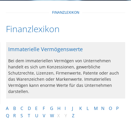
FINANZLEXIKON
Finanzlexikon
Immaterielle Vermögenswerte
Bei dem immateriellen Vermögen von Unternehmen
handelt es sich um Konzessionen, gewerbliche
Schutzrechte, Lizenzen, Firmenwerte, Patente oder auch
das Warenzeichen oder Markenwerte. Immaterielles
Vermögen kann enorme Werte für das Unternehmen
darstellen.
A
B
C
D
E
F
G
H
I
J
K
L
M
N
O
P
Q
R
S
T
U
V
W
X
Y
Z