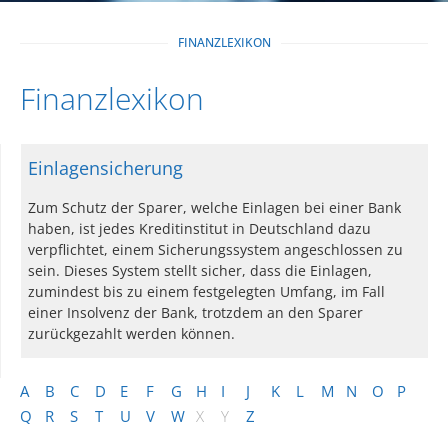
FINANZLEXIKON
Finanzlexikon
Einlagensicherung
Zum Schutz der Sparer, welche Einlagen bei einer Bank
haben, ist jedes Kreditinstitut in Deutschland dazu
verpflichtet, einem Sicherungssystem angeschlossen zu
sein. Dieses System stellt sicher, dass die Einlagen,
zumindest bis zu einem festgelegten Umfang, im Fall
einer Insolvenz der Bank, trotzdem an den Sparer
zurückgezahlt werden können.
A
B
C
D
E
F
G
H
I
J
K
L
M
N
O
P
Q
R
S
T
U
V
W
X
Y
Z