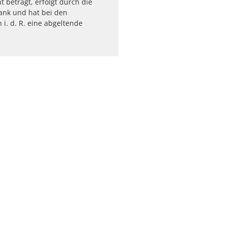
t beträgt, erfolgt durch die
ank und hat bei den
 i. d. R. eine abgeltende