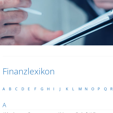
Finanzlexikon
A
B
C
D
E
F
G
H
I
J
K
L
M
N
O
P
Q
R
A