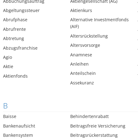
Abbuchungsauftrag
Aktiengesellschaft (AG)
Abgeltungssteuer
Aktienkurs
Abrufphase
Alternative Investmentfonds
(AIF)
Abrufrente
Altersrückstellung
Abtretung
Altersvorsorge
Abzugsfranchise
Anamnese
Agio
Anleihen
Aktie
Anteilschein
Aktienfonds
Assekuranz
B
Baisse
Behindertenrabatt
Bankenaufsicht
Beitragsfreie Versicherung
Bankensystem
Beitragsrückerstattung