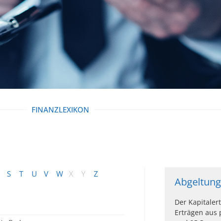
FINANZLEXIKON
S
T
U
V
W
X
Y
Z
Abgeltung
Der Kapitaler
Erträgen aus 