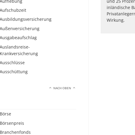
Aufhebung
und 25 Prozen
inländische B
Aufschubzeit
Privatanlegern
Ausbildungsversicherung
Wirkung.
Außenversicherung
Ausgabeaufschlag
Auslandsreise-
Krankversicherung
Ausschlüsse
Ausschüttung
NACH OBEN
Börse
Börsenpreis
Branchenfonds