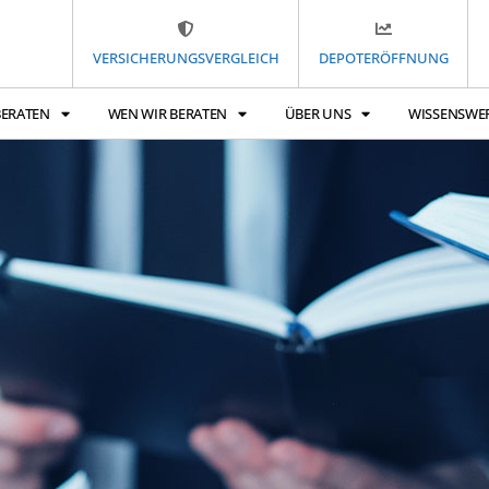
VERSICHERUNGSVERGLEICH
DEPOTERÖFFNUNG
BERATEN
WEN WIR BERATEN
ÜBER UNS
WISSENSWE