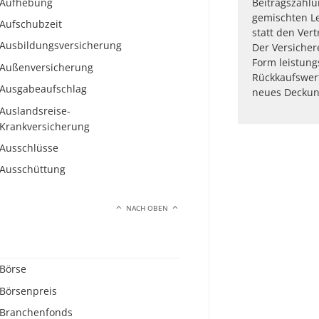
Aufhebung
Beitragszahlu
gemischten Le
Aufschubzeit
statt den Vert
Ausbildungsversicherung
Der Versicher
Form leistungs
Außenversicherung
Rückkaufswer
Ausgabeaufschlag
neues Deckung
Auslandsreise-
Krankversicherung
Ausschlüsse
Ausschüttung
NACH OBEN
Börse
Börsenpreis
Branchenfonds