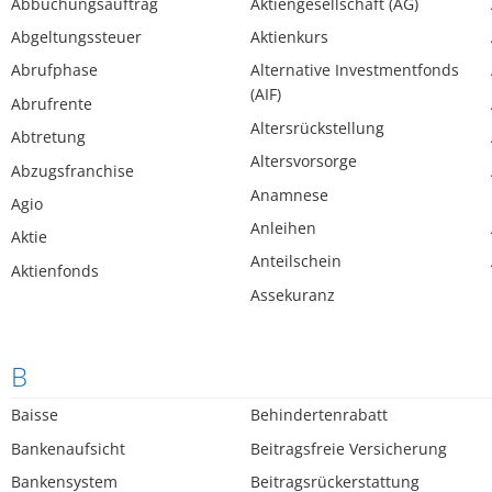
Abbuchungsauftrag
Aktiengesellschaft (AG)
Abgeltungssteuer
Aktienkurs
Abrufphase
Alternative Investmentfonds
(AIF)
Abrufrente
Altersrückstellung
Abtretung
Altersvorsorge
Abzugsfranchise
Anamnese
Agio
Anleihen
Aktie
Anteilschein
Aktienfonds
Assekuranz
B
Baisse
Behindertenrabatt
Bankenaufsicht
Beitragsfreie Versicherung
Bankensystem
Beitragsrückerstattung