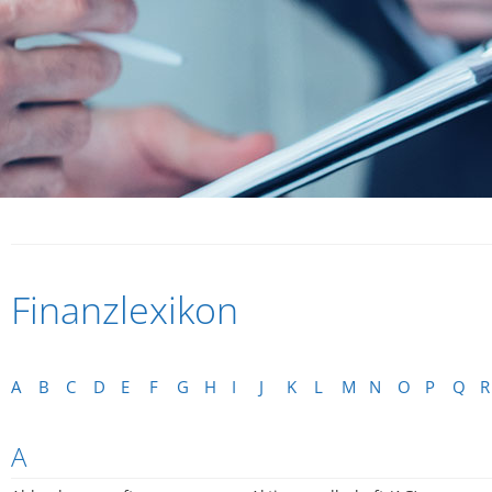
Finanzlexikon
A
B
C
D
E
F
G
H
I
J
K
L
M
N
O
P
Q
R
A