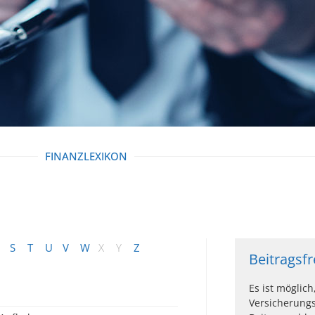
FINANZLEXIKON
S
T
U
V
W
X
Y
Z
Beitragsf
Es ist möglich
Versicherung