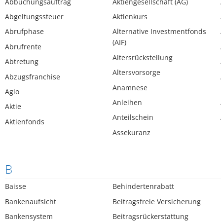
Abbuchungsauftrag
Aktiengesellschaft (AG)
Abgeltungssteuer
Aktienkurs
Abrufphase
Alternative Investmentfonds
(AIF)
Abrufrente
Altersrückstellung
Abtretung
Altersvorsorge
Abzugsfranchise
Anamnese
Agio
Anleihen
Aktie
Anteilschein
Aktienfonds
Assekuranz
B
Baisse
Behindertenrabatt
Bankenaufsicht
Beitragsfreie Versicherung
Bankensystem
Beitragsrückerstattung