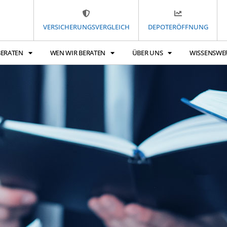
VERSICHERUNGSVERGLEICH
DEPOTERÖFFNUNG
BERATEN
WEN WIR BERATEN
ÜBER UNS
WISSENSWE