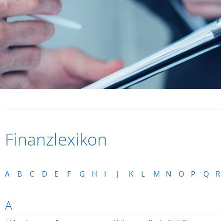
Finanzlexikon
A
B
C
D
E
F
G
H
I
J
K
L
M
N
O
P
Q
R
A