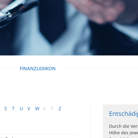
FINANZLEXIKON
S
T
U
V
W
X
Y
Z
Entschäd
Durch die Ve
Höhe des jewe