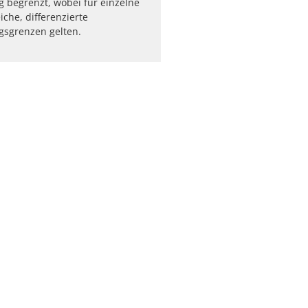
 begrenzt, wobei für einzelne
iche, differenzierte
gsgrenzen gelten.