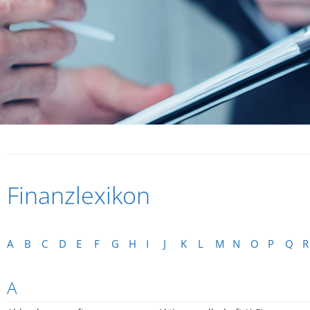
Finanzlexikon
A
B
C
D
E
F
G
H
I
J
K
L
M
N
O
P
Q
R
A