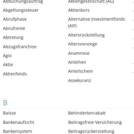
Abbuchungsauftrag
Aktiengesellschaft (AG)
Abgeltungssteuer
Aktienkurs
Abrufphase
Alternative Investmentfonds
(AIF)
Abrufrente
Altersrückstellung
Abtretung
Altersvorsorge
Abzugsfranchise
Anamnese
Agio
Anleihen
Aktie
Anteilschein
Aktienfonds
Assekuranz
B
Baisse
Behindertenrabatt
Bankenaufsicht
Beitragsfreie Versicherung
Bankensystem
Beitragsrückerstattung