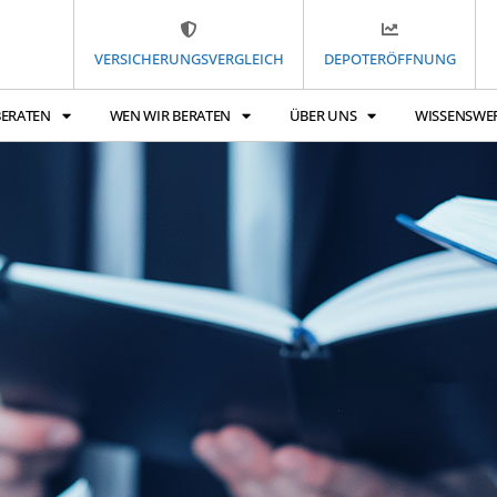
VERSICHERUNGSVERGLEICH
DEPOTERÖFFNUNG
BERATEN
WEN WIR BERATEN
ÜBER UNS
WISSENSWE