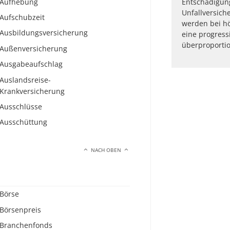
Aufhebung
Entschädigung
Unfallversiche
Aufschubzeit
werden bei hö
Ausbildungsversicherung
eine progressi
überproportio
Außenversicherung
Ausgabeaufschlag
Auslandsreise-
Krankversicherung
Ausschlüsse
Ausschüttung
NACH OBEN
Börse
Börsenpreis
Branchenfonds