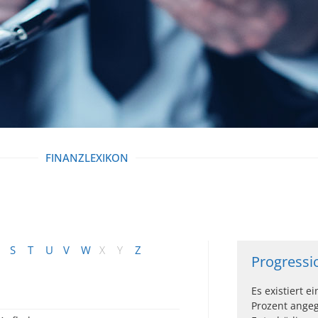
FINANZLEXIKON
S
T
U
V
W
X
Y
Z
Progressi
Es existiert e
Prozent angeg