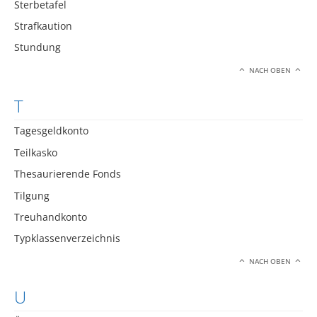
Sterbetafel
Strafkaution
Stundung
NACH OBEN
T
Tagesgeldkonto
Teilkasko
Thesaurierende Fonds
Tilgung
Treuhandkonto
Typklassenverzeichnis
NACH OBEN
U