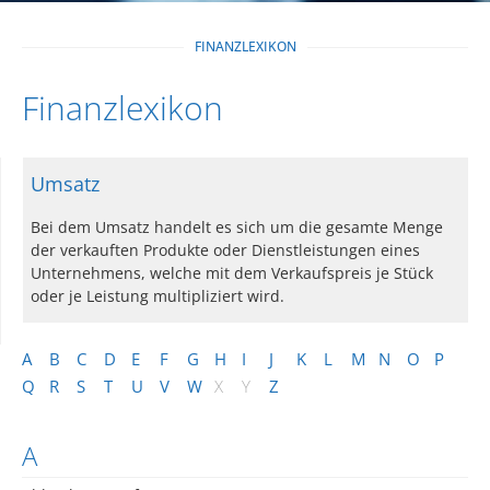
FINANZLEXIKON
Finanzlexikon
Umsatz
Bei dem Umsatz handelt es sich um die gesamte Menge
der verkauften Produkte oder Dienstleistungen eines
Unternehmens, welche mit dem Verkaufspreis je Stück
oder je Leistung multipliziert wird.
A
B
C
D
E
F
G
H
I
J
K
L
M
N
O
P
Q
R
S
T
U
V
W
X
Y
Z
A