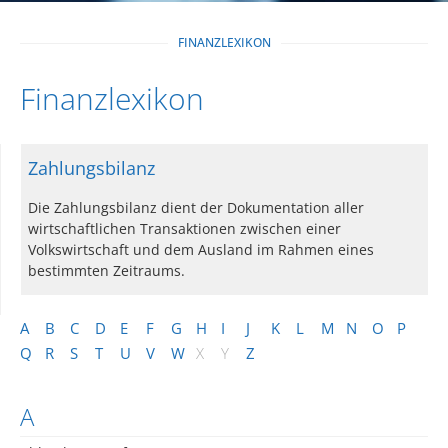
FINANZLEXIKON
Finanzlexikon
Zahlungsbilanz
Die Zahlungsbilanz dient der Dokumentation aller
wirtschaftlichen Transaktionen zwischen einer
Volkswirtschaft und dem Ausland im Rahmen eines
bestimmten Zeitraums.
A
B
C
D
E
F
G
H
I
J
K
L
M
N
O
P
Q
R
S
T
U
V
W
X
Y
Z
A