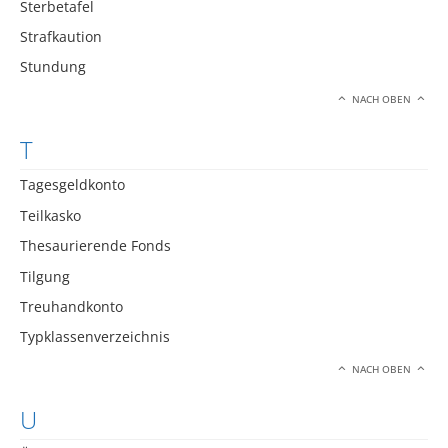
Sterbetafel
Strafkaution
Stundung
NACH OBEN
T
Tagesgeldkonto
Teilkasko
Thesaurierende Fonds
Tilgung
Treuhandkonto
Typklassenverzeichnis
NACH OBEN
U