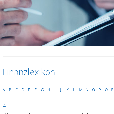
Finanzlexikon
A
B
C
D
E
F
G
H
I
J
K
L
M
N
O
P
Q
R
A