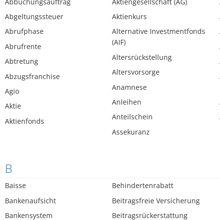
Abbuchungsauftrag
Aktiengesellschaft (AG)
Abgeltungssteuer
Aktienkurs
Abrufphase
Alternative Investmentfonds
(AIF)
Abrufrente
Altersrückstellung
Abtretung
Altersvorsorge
Abzugsfranchise
Anamnese
Agio
Anleihen
Aktie
Anteilschein
Aktienfonds
Assekuranz
B
Baisse
Behindertenrabatt
Bankenaufsicht
Beitragsfreie Versicherung
Bankensystem
Beitragsrückerstattung