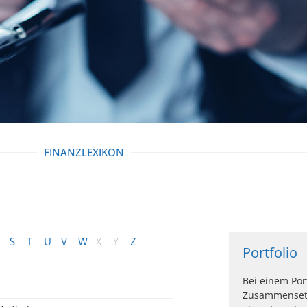
FINANZLEXIKON
S
T
U
V
W
X
Y
Z
Portfolio
Bei einem Por
Zusammensetz