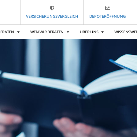
VERSICHERUNGSVERGLEICH
DEPOTERÖFFNUNG
BERATEN
WEN WIR BERATEN
ÜBER UNS
WISSENSWE