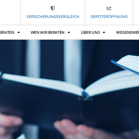
VERSICHERUNGSVERGLEICH
DEPOTERÖFFNUNG
BERATEN
WEN WIR BERATEN
ÜBER UNS
WISSENSWE