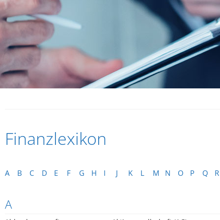
Finanzlexikon
A
B
C
D
E
F
G
H
I
J
K
L
M
N
O
P
Q
R
A