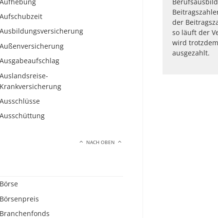
Aufhebung
Berufsausbild
Beitragszahler
Aufschubzeit
der Beitragsz
Ausbildungsversicherung
so läuft der V
wird trotzdem
Außenversicherung
ausgezahlt.
Ausgabeaufschlag
Auslandsreise-
Krankversicherung
Ausschlüsse
Ausschüttung
NACH OBEN
Börse
Börsenpreis
Branchenfonds