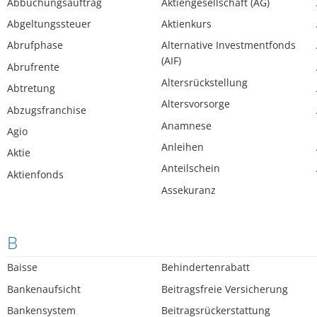
Abbuchungsauftrag
Aktiengesellschaft (AG)
Abgeltungssteuer
Aktienkurs
Abrufphase
Alternative Investmentfonds
(AIF)
Abrufrente
Altersrückstellung
Abtretung
Altersvorsorge
Abzugsfranchise
Anamnese
Agio
Anleihen
Aktie
Anteilschein
Aktienfonds
Assekuranz
B
Baisse
Behindertenrabatt
Bankenaufsicht
Beitragsfreie Versicherung
Bankensystem
Beitragsrückerstattung