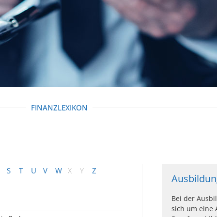
FINANZLEXIKON
S
T
U
V
W
X
Y
Z
Ausbildun
Bei der Ausbi
sich um eine 