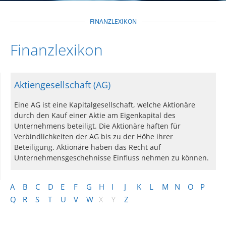
FINANZLEXIKON
Finanzlexikon
Aktiengesellschaft (AG)
Eine AG ist eine Kapitalgesellschaft, welche Aktionäre
durch den Kauf einer Aktie am Eigenkapital des
Unternehmens beteiligt. Die Aktionäre haften für
Verbindlichkeiten der AG bis zu der Höhe ihrer
Beteiligung. Aktionäre haben das Recht auf
Unternehmensgeschehnisse Einfluss nehmen zu können.
A
B
C
D
E
F
G
H
I
J
K
L
M
N
O
P
Q
R
S
T
U
V
W
X
Y
Z