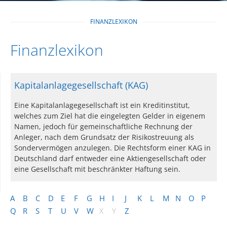
FINANZLEXIKON
Finanzlexikon
Kapitalanlagegesellschaft (KAG)
Eine Kapitalanlagegesellschaft ist ein Kreditinstitut,
welches zum Ziel hat die eingelegten Gelder in eigenem
Namen, jedoch für gemeinschaftliche Rechnung der
Anleger, nach dem Grundsatz der Risikostreuung als
Sondervermögen anzulegen. Die Rechtsform einer KAG in
Deutschland darf entweder eine Aktiengesellschaft oder
eine Gesellschaft mit beschränkter Haftung sein.
A
B
C
D
E
F
G
H
I
J
K
L
M
N
O
P
Q
R
S
T
U
V
W
X
Y
Z