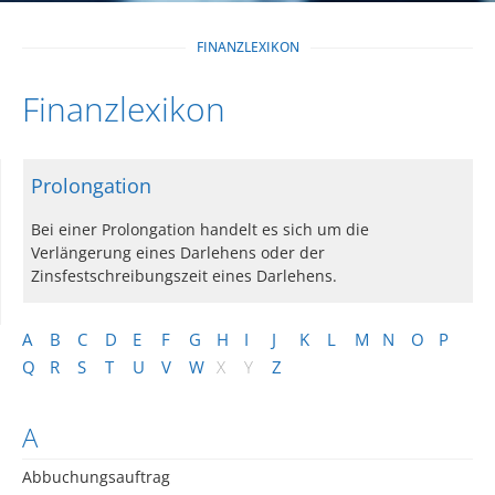
FINANZLEXIKON
Finanzlexikon
Prolongation
Bei einer Prolongation handelt es sich um die
Verlängerung eines Darlehens oder der
Zinsfestschreibungszeit eines Darlehens.
A
B
C
D
E
F
G
H
I
J
K
L
M
N
O
P
Q
R
S
T
U
V
W
X
Y
Z
A
Abbuchungsauftrag