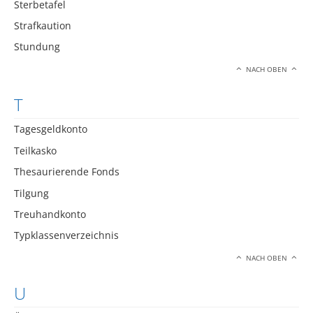
Sterbetafel
Strafkaution
Stundung
NACH OBEN
T
Tagesgeldkonto
Teilkasko
Thesaurierende Fonds
Tilgung
Treuhandkonto
Typklassenverzeichnis
NACH OBEN
U