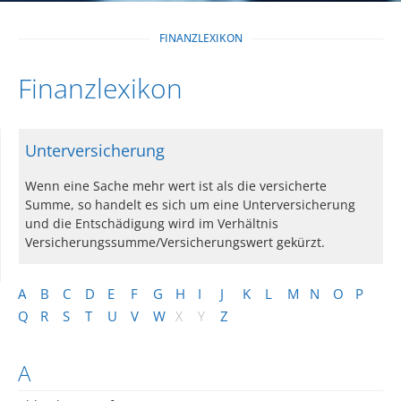
FINANZLEXIKON
Finanzlexikon
Unterversicherung
Wenn eine Sache mehr wert ist als die versicherte
Summe, so handelt es sich um eine Unterversicherung
und die Entschädigung wird im Verhältnis
Versicherungssumme/Versicherungswert gekürzt.
A
B
C
D
E
F
G
H
I
J
K
L
M
N
O
P
Q
R
S
T
U
V
W
X
Y
Z
A