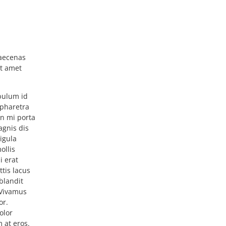
ibulum id
 pharetra
on mi porta
agnis dis
igula
ollis
i erat
ttis lacus
blandit
. Vivamus
or.
olor
 at eros.