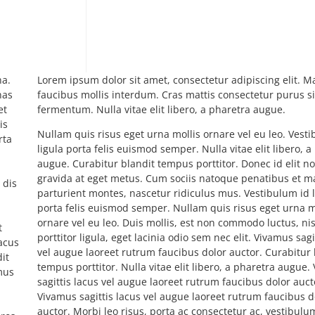
na.
nas
nas
met
et
fermentum. Nulla vitae elit libero, a pharetra augue.
is
Nullam quis risus eget urna mollis ornare vel eu leo. Vest
rta
ligula porta felis euismod semper. Nulla vitae elit libero, a
augue. Curabitur blandit tempus porttitor. Donec id elit n
gravida at eget metus. Cum sociis natoque penatibus et m
 dis
parturient montes, nascetur ridiculus mus. Vestibulum id l
porta felis euismod semper. Nullam quis risus eget urna m
ornare vel eu leo. Duis mollis, est non commodo luctus, nis
t
porttitor ligula, eget lacinia odio sem nec elit. Vivamus sagi
lacus
vel augue laoreet rutrum faucibus dolor auctor. Curabitur 
it
tempus porttitor. Nulla vitae elit libero, a pharetra augue
amus
sagittis lacus vel augue laoreet rutrum faucibus dolor auct
Vivamus sagittis lacus vel augue laoreet rutrum faucibus d
auctor. Morbi leo risus, porta ac consectetur ac, vestibulum