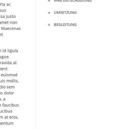
IHRE ENTSCHEIDUNG
rta ac
rsus
UMSETZUNG
sa justo
 amet non
BEGLEITUNG
t. Maecenas
et
 id ligula
augue.
ravida at
ient
s euismod
is mollis,
odio sem
us dolor
, a
m faucibus
aucibus
m at eros.
imentum