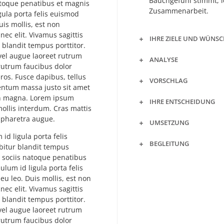
Bauchgefühl stimmt, l
atoque penatibus et magnis
Zusammenarbeit.
gula porta felis euismod
is mollis, est non
nec elit. Vivamus sagittis
IHRE ZIELE UND WÜNS
 blandit tempus porttitor.
 vel augue laoreet rutrum
ANALYSE
 rutrum faucibus dolor
eros. Fusce dapibus, tellus
VORSCHLAG
ntum massa justo sit amet
non magna. Lorem ipsum
IHRE ENTSCHEIDUNG
mollis interdum. Cras mattis
a pharetra augue.
UMSETZUNG
id ligula porta felis
BEGLEITUNG
abitur blandit tempus
m sociis natoque penatibus
lum id ligula porta felis
u leo. Duis mollis, est non
nec elit. Vivamus sagittis
 blandit tempus porttitor.
 vel augue laoreet rutrum
 rutrum faucibus dolor