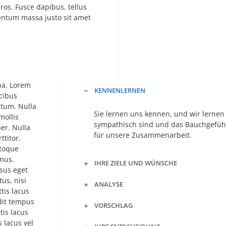
eros. Fusce dapibus, tellus
ntum massa justo sit amet
na. Lorem
KENNENLERNEN
ucibus
ntum. Nulla
Sie lernen uns kennen, und wir lernen
mollis
sympathisch sind und das Bauchgefühl 
er. Nulla
für unsere Zusammenarbeit.
ttitor.
atoque
 mus.
IHRE ZIELE UND WÜNSCHE
isus eget
us, nisi
ANALYSE
ttis lacus
dit tempus
VORSCHLAG
tis lacus
 lacus vel