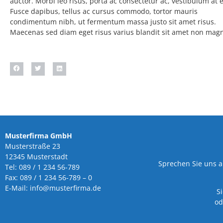
auctor. Morbi leo risus, porta ac consectetur ac, vestibulum at e
Fusce dapibus, tellus ac cursus commodo, tortor mauris
condimentum nibh, ut fermentum massa justo sit amet risus.
Maecenas sed diam eget risus varius blandit sit amet non mag
Musterfirma GmbH
Musterstraße 23
12345 Musterstadt
Sprechen Sie uns 
Tel: 089 / 1 234 56-789
Fax: 089 / 1 234 56-789 – 0
E-Mail: info@musterfirma.de
S
od