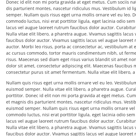
Donec id elit non mi porta gravida at eget metus. Cum sociis n
dis parturient montes, nascetur ridiculus mus. Vestibulum id li
semper. Nullam quis risus eget urna mollis ornare vel eu leo. Du
commodo luctus, nisi erat porttitor ligula, eget lacinia odio sem 
lacus vel augue laoreet rutrum faucibus dolor auctor. Curabitur
Nulla vitae elit libero, a pharetra augue. Vivamus sagittis lacus
faucibus dolor auctor. Vivamus sagittis lacus vel augue laoreet
auctor. Morbi leo risus, porta ac consectetur ac, vestibulum at 
ac cursus commodo, tortor mauris condimentum nibh, ut ferme
risus. Maecenas sed diam eget risus varius blandit sit amet 
dolor sit amet, consectetur adipiscing elit. Maecenas faucibus 
consectetur purus sit amet fermentum. Nulla vitae elit libero, 
Nullam quis risus eget urna mollis ornare vel eu leo. Vestibulum 
euismod semper. Nulla vitae elit libero, a pharetra augue. Cur
porttitor. Donec id elit non mi porta gravida at eget metus. Cu
et magnis dis parturient montes, nascetur ridiculus mus. Vestibu
euismod semper. Nullam quis risus eget urna mollis ornare vel e
commodo luctus, nisi erat porttitor ligula, eget lacinia odio sem 
lacus vel augue laoreet rutrum faucibus dolor auctor. Curabitur
Nulla vitae elit libero, a pharetra augue. Vivamus sagittis lacus
faucibus dolor auctor. Vivamus sagittis lacus vel augue laoreet