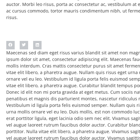
auctor. Morbi leo risus, porta ac consectetur ac, vestibulum at 
ac cursus commodo, tortor mauris condimentum nibh, ut ferme
risus.
Maecenas sed diam eget risus varius blandit sit amet non mag
ipsum dolor sit amet, consectetur adipiscing elit. Maecenas fa
mollis interdum. Cras mattis consectetur purus sit amet ferme
vitae elit libero, a pharetra augue. Nullam quis risus eget urna 
ornare vel eu leo. Vestibulum id ligula porta felis euismod semp
vitae elit libero, a pharetra augue. Curabitur blandit tempus por
Donec id elit non mi porta gravida at eget metus. Cum sociis n
penatibus et magnis dis parturient montes, nascetur ridiculus
Vestibulum id ligula porta felis euismod semper. Nullam quis r
urna mollis ornare vel eu leo. Duis mollis, est non commodo luct
erat porttitor ligula, eget lacinia odio sem nec elit. Vivamus sagi
vel augue laoreet rutrum faucibus dolor auctor. Curabitur blan
porttitor. Nulla vitae elit libero, a pharetra augue. Vivamus sagit
vel augue laoreet rutrum faucibus dolor auctor. Vivamus sagittis