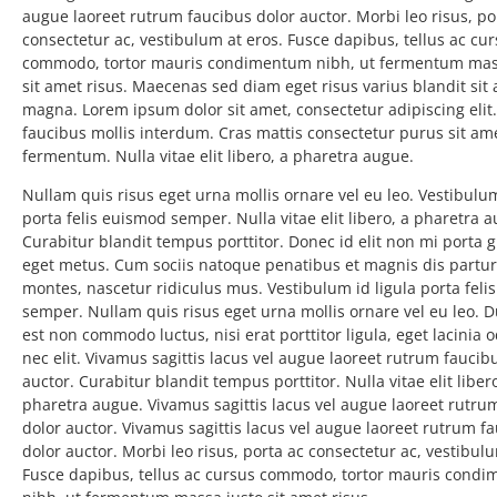
augue laoreet rutrum faucibus dolor auctor. Morbi leo risus, po
consectetur ac, vestibulum at eros. Fusce dapibus, tellus ac cu
commodo, tortor mauris condimentum nibh, ut fermentum mas
sit amet risus. Maecenas sed diam eget risus varius blandit sit
magna. Lorem ipsum dolor sit amet, consectetur adipiscing eli
faucibus mollis interdum. Cras mattis consectetur purus sit am
fermentum. Nulla vitae elit libero, a pharetra augue.
Nullam quis risus eget urna mollis ornare vel eu leo. Vestibulum
porta felis euismod semper. Nulla vitae elit libero, a pharetra 
Curabitur blandit tempus porttitor. Donec id elit non mi porta g
eget metus. Cum sociis natoque penatibus et magnis dis partur
montes, nascetur ridiculus mus. Vestibulum id ligula porta feli
semper. Nullam quis risus eget urna mollis ornare vel eu leo. Du
est non commodo luctus, nisi erat porttitor ligula, eget lacinia 
nec elit. Vivamus sagittis lacus vel augue laoreet rutrum faucib
auctor. Curabitur blandit tempus porttitor. Nulla vitae elit libero
pharetra augue. Vivamus sagittis lacus vel augue laoreet rutru
dolor auctor. Vivamus sagittis lacus vel augue laoreet rutrum f
dolor auctor. Morbi leo risus, porta ac consectetur ac, vestibulu
Fusce dapibus, tellus ac cursus commodo, tortor mauris cond