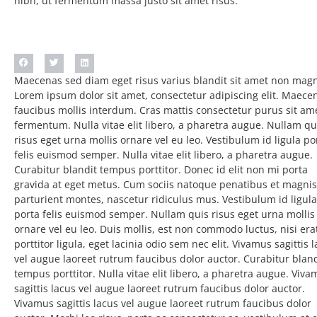
nibh, ut fermentum massa justo sit amet risus.
Maecenas sed diam eget risus varius blandit sit amet non mag
Lorem ipsum dolor sit amet, consectetur adipiscing elit. Maece
Lorem ipsum dolor sit amet, consectetur adipiscing elit. Maece
faucibus mollis interdum. Cras mattis consectetur purus sit a
faucibus mollis interdum. Cras mattis consectetur purus sit am
fermentum. Nulla vitae elit libero, a pharetra augue. Nullam qu
risus eget urna mollis ornare vel eu leo. Vestibulum id ligula po
felis euismod semper. Nulla vitae elit libero, a pharetra augue.
Curabitur blandit tempus porttitor. Donec id elit non mi porta
gravida at eget metus. Cum sociis natoque penatibus et magnis
parturient montes, nascetur ridiculus mus. Vestibulum id ligula
porta felis euismod semper. Nullam quis risus eget urna mollis
ornare vel eu leo. Duis mollis, est non commodo luctus, nisi era
porttitor ligula, eget lacinia odio sem nec elit. Vivamus sagittis 
vel augue laoreet rutrum faucibus dolor auctor. Curabitur bland
tempus porttitor. Nulla vitae elit libero, a pharetra augue. Viv
sagittis lacus vel augue laoreet rutrum faucibus dolor auctor.
Vivamus sagittis lacus vel augue laoreet rutrum faucibus dolor